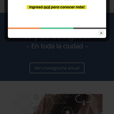
Vencimiento:
10 y 20 de Agosto
– En toda la ciudad –
Ver cronograma anual